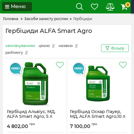
0
Меню
Головна
Засоби захисту рослин
Гербіциди
Гербіциди ALFA Smart Agro
замовчуванням
ціною
назвою
Фільтр
рейтингу
Гербіцид Альвіус, МД,
Гербіцид Оскар Пауер,
ALFA Smart Agro, 5 л
МД, ALFA Smart Agro,10 л
грн
грн
4 802,00
7 100,00