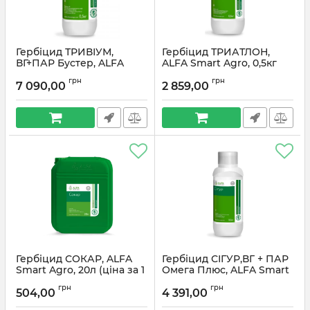
Гербіцид ТРИВІУМ,
Гербіцид ТРИАТЛОН,
ВГ+ПАР Бустер, ALFA
ALFA Smart Agro, 0,5кг
Smart Agro, (0,5кг+2л)
грн
грн
7 090,00
2 859,00
Гербіцид СОКАР, ALFA
Гербіцид СІГУР,ВГ + ПАР
Smart Agro, 20л (ціна за 1
Омега Плюс, ALFA Smart
л)
Agro, (0,5 кг+1л)
грн
грн
504,00
4 391,00