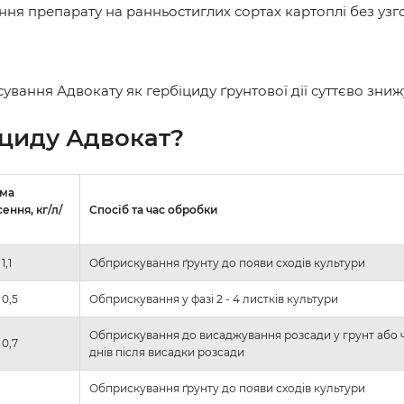
ня препарату на ранньостиглих сортах картоплі без уз
сування Адвокату як гербіциду ґрунтової дії суттєво зниж
іциду
Адвокат?
ма
ення, кг/л/
Спосіб та час обробки
1,1
Обприскування ґрунту до появи сходів культури
 0,5
Обприскування у фазі 2 - 4 листків культури
Обприскування до висаджу­вання розсади у грунт або ч
 0,7
днів після висадки розсади
Обприскування ґрунту до появи сходів культури