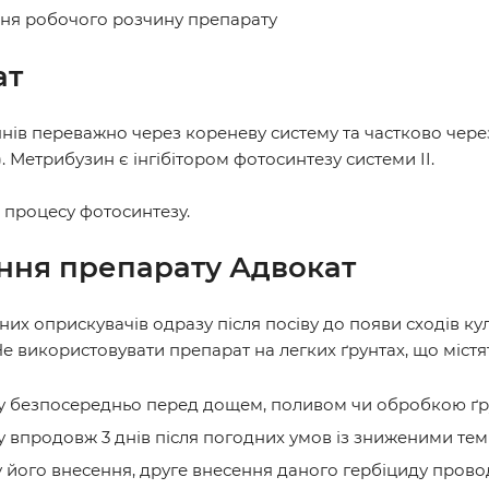
ня робочого розчину препарату
ат
нів переважно через кореневу систему та частково через
 Метрибузин є інгібітором фотосинтезу системи II.
 процесу фотосинтезу.
ання препарату
Адвокат
х оприскувачів одразу після посіву до появи сходів куль
Не використовувати препарат на легких ґрунтах, що містя
 безпосередньо перед дощем, поливом чи обробкою ґру
впродовж 3 днів після погодних умов із зниженими те
його внесення, друге внесення даного гербіциду проводя