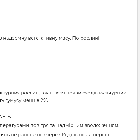
 надземну вегетативну масу. По рослині
турних рослин, так і після появи сходів культурних
ть гумусу менше 2%.
нту.
мпературами повітря та надмірним зволоженням.
ть не раніше ніж через 14 днів після першого.