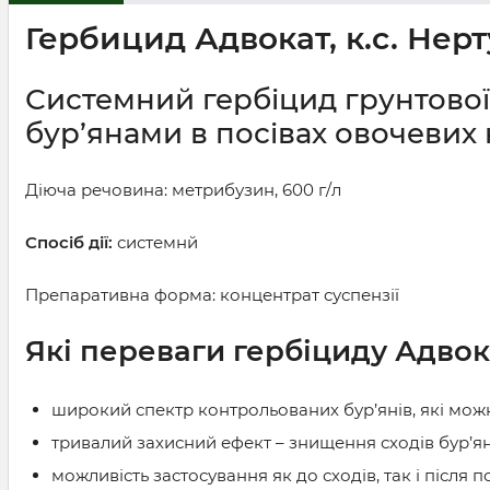
Гербицид Адвокат, к.с. Нерту
Системний гербіцид грунтової
бур’янами в посівах овочевих 
Діюча речовина: метрибузин, 600 г/л
Спосіб дії:
системнй
Препаративна форма: концентрат суспензії
Які переваги гербіциду
Адвок
широкий спектр контрольованих бур’янів, які мож
тривалий захисний ефект – знищення сходів бур’я
можливість застосування як до сходів, так і після 