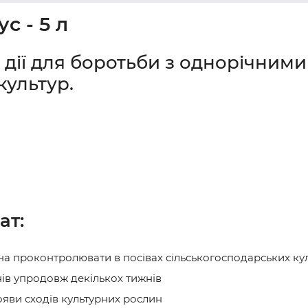
с - 5 л
 дії для боротьби з однорічним
культур.
ат
:
на проконтролювати в посівах сільськогосподарських ку
нів упродовж декількох тижнів
появи сходів культурних рослин