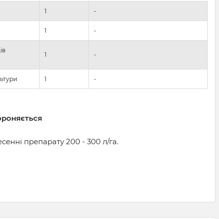
1
-
1
-
ів
1
-
льтури
1
-
бороняється
енні препарату 200 - 300 л/га.