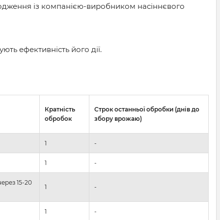
годження із компанією-виробником насіннєвого
ують ефективність його дії.
Кратність
Строк останньої обробки (днів до
обробок
збору врожаю)
1
-
1
-
ерез 15-20
1
-
1
-