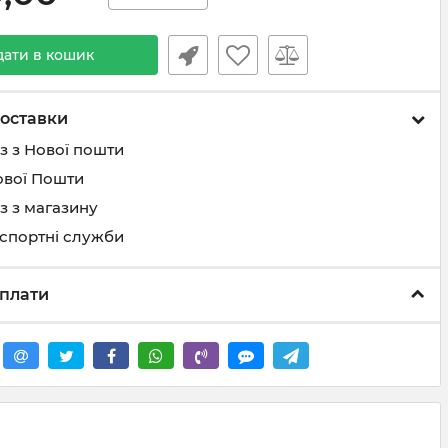
дати в кошик
оставки
з з Нової пошти
ової Пошти
з з магазину
нспортні служби
плати