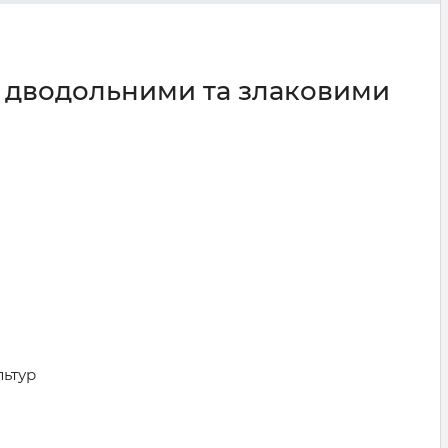
и дводольними та злаковими
льтур