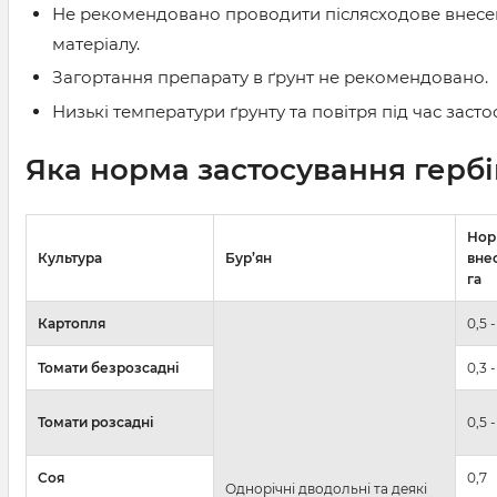
Не рекомендовано проводити післясходове внесен
матеріалу.
Загортання препарату в ґрунт не рекомендовано.
Низькі температури ґрунту та повітря під час засто
Яка норма застосування
герб
Нор
Культура
Бур’ян
внес
га
Картопля
0,5 - 
Томати безрозсадні
0,3 -
Томати розсадні
0,5 -
Соя
0,7
Однорічні дводольні та деякі