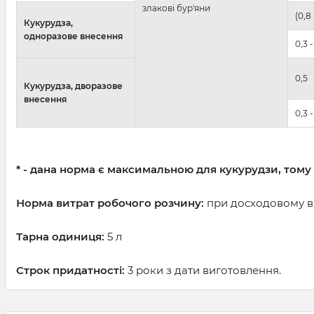
злакові бур'яни
(0,8 
Кукурудза,
одноразове внесення
0,3 -
0,5
Кукурудза, дворазове
внесення
0,3 -
* - дана норма є максимальною для кукурудзи, тому
Норма витрат робочого розчину:
при досходовому вн
Тарна одиниця:
5 л
Строк придатності:
3 роки з дати виготовлення.