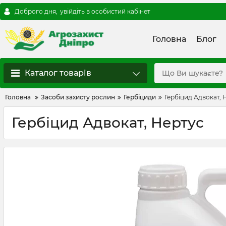
Доброго дня,
увійдіть в особистий кабінет
Головна
Блог
Каталог товарів
Головна
Засоби захисту рослин
Гербіциди
Гербіцид Адвокат, 
Гербіцид Адвокат, Нертус