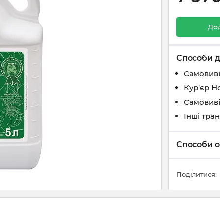
До
Способи д
Самовиві
Кур'єр Н
Самовиві
Інші тра
Способи о
Поділитися: