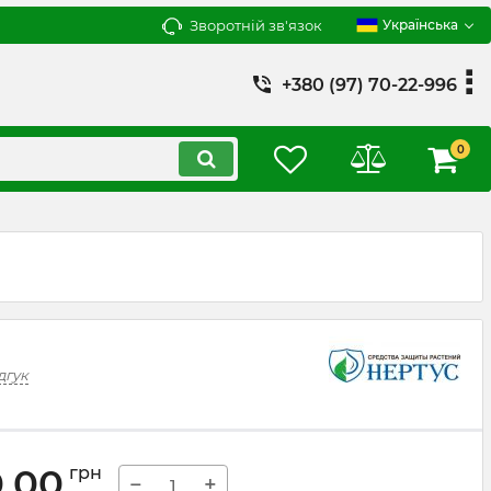
Зворотній зв'язок
Українська
+380 (97) 70-22-996
0
дгук
0,00
грн
−
+