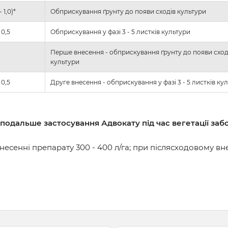
- 1,0)*
Обприскування ґрунту до появи сходів культури
 0,5
Обприскування у фазі 3 - 5 листків культури
Перше внесення - обприскування ґрунту до появи сход
культури
 0,5
Друге внесення - обприскування у фазі 3 - 5 листків ку
 подальше застосування Адвокату під час вегетації за
есенні препарату 300 - 400 л/га; при післясходовому внес