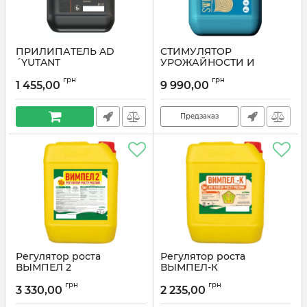
ПРИЛИПАТЕЛЬ AD
СТИМУЛЯТОР
´YUTANT
УРОЖАЙНОСТИ И
САХАРИСТОСТИ
грн
грн
СВЕКЛЫ SWEETLIPS
1 455,00
9 990,00
Предзаказ
Регулятор роста
Регулятор роста
ВЫМПЕЛ 2
ВЫМПЕЛ-К
грн
грн
3 330,00
2 235,00