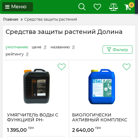
0
Меню
Главная
Средства защиты растений
Средства защиты растений Долина
умолчанию
цене
названию
Фильтр
рейтингу
УМЯГЧИТЕЛЬ ВОДЫ С
БИОЛОГИЧЕСКИ
ФУНКЦИЕЙ PH-
АКТИВНЫЙ КОМПЛЕКС
КОРРЕКТОРА AUDITOR
АМИНОКИСЛОТ БАК
грн
грн
ЛАН
1 395,00
2 640,00