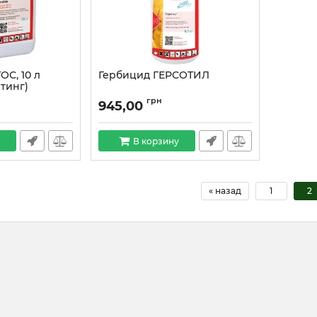
С, 10 л
Гербицид ГЕРСОТИЛ
тинг)
грн
945,00
В корзину
« назад
1
2