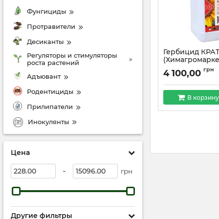
Фунгициды
Протравители
Десиканты
Гербицид КРАТО
Регуляторы и стимуляторы
(Химагромарке
роста растений
грн
4 100,00
Адъювант
Родентициды
В корзину
Прилипатели
Инокулянты
Цена
-
грн
Другие фильтры