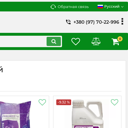
Обратная связь
Русский
+380 (97) 70-22-996
0
й
-9.32 %