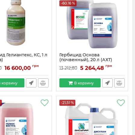
-60.16 %
д Гелиантекс, КС, 1 л
Гербицид Основа
a)
(почвенный), 20 л (АХТ)
грн
грн
16 600,00
5 264,48
0
13 212,80
 корзину
В корзину
%
-21.51 %