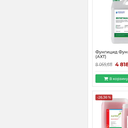
Фунгицид Фунг
(АХТ)
4 81
8 055,68
В корзину
-26.36 %