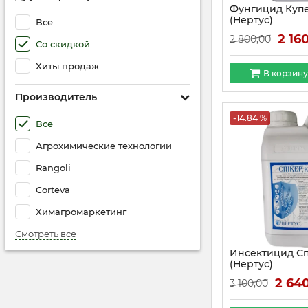
Фунгицид Купе
(Нертус)
Все
2 16
2 800,00
Со скидкой
Хиты продаж
В корзину
Производитель
-14.84 %
Все
Агрохимические технологии
Rangoli
Corteva
Химагромаркетинг
Смотреть все
Инсектицид Сп
(Нертус)
2 64
3 100,00