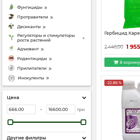
Фунгициды
Протравители
Десиканты
Гербицид Каре
Регуляторы и стимуляторы
роста растений
1 95
2 440,00
Адъювант
Родентициды
В корзину
Прилипатели
Инокулянты
-22.86 %
Цена
-
грн
Другие фильтры