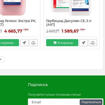
ид Гелиос Экстра РК,
Гербицид Дисулам СЕ, 5 л
ХТ)
(АХТ)
грн
грн
4 665,77
1 589,67
83
2 025,27
 корзину
В корзину
»
Подписка
Получайте только полезные статьи!
Подписаться