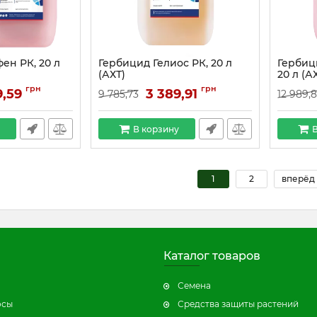
ен РК, 20 л
Гербицид Гелиос РК, 20 л
Гербиц
(АХТ)
20 л (А
грн
грн
9,59
3 389,91
9 785,73
12 989,
В корзину
В
1
2
вперёд 
Каталог товаров
Семена
осы
Средства защиты растений