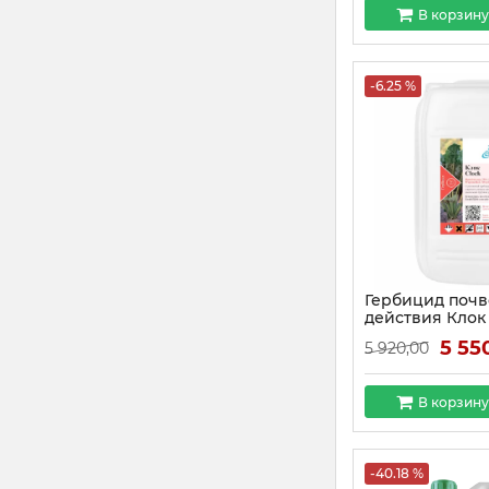
В корзину
-6.25 %
Гербицид поч
действия Клок
5 55
5 920,00
В корзину
-40.18 %