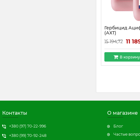
Гербицид Ациф
(АХТ)
11 18
15 194,72
В корзину
Контакты
О магазине
+380 (97) 70-22-996
Блог
Частые вопр
+380 (99) 70-92-248