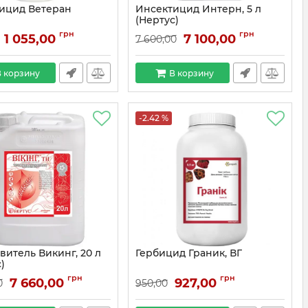
ицид Ветеран
Инсектицид Интерн, 5 л
(Нертус)
грн
грн
1 055,00
7 100,00
7 600,00
 корзину
В корзину
-2.42 %
витель Викинг, 20 л
Гербицид Граник, ВГ
)
грн
грн
7 660,00
927,00
0
950,00