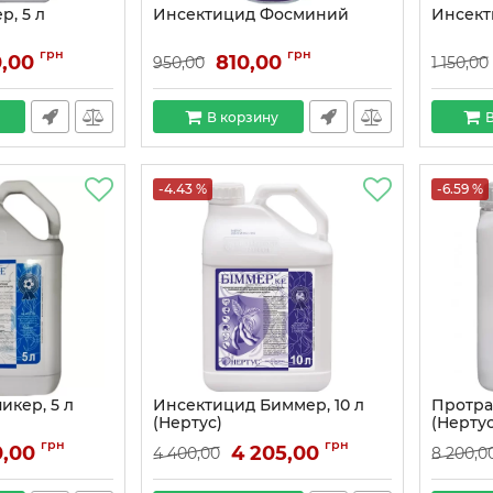
р, 5 л
Инсектицид Фосминий
Инсект
грн
грн
0,00
810,00
950,00
1 150,00
В корзину
В
-4.43 %
-6.59 %
икер, 5 л
Инсектицид Биммер, 10 л
Протра
(Нертус)
(Нертус
грн
грн
0,00
4 205,00
4 400,00
8 200,0