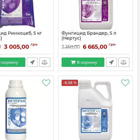
ид Ринкоцеб, 5 кг
Фунгицид Брандер, 5 л
)
(Нертус)
грн
грн
3 005,00
6 665,00
0
7 350,00
 корзину
В корзину
-6.58 %