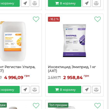
 корзину
В корзину
-16.2 %
нт Регистан Ультра,
Инсектицид Эмиприд, 1 кг
ХТ)
(АХТ)
грн
грн
4 996,09
2 958,84
9
3 530,71
 корзину
В корзину
одаж
Топ продаж