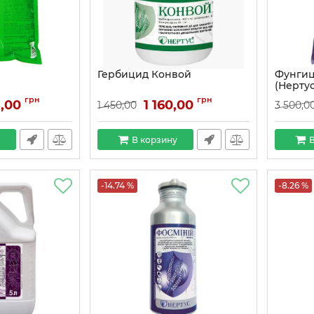
Гербицид Конвой
Фунгиц
(Нертус
грн
грн
5,00
1 160,00
1 450,00
3 500,0
В корзину
В
-14.74 %
-8.26 %