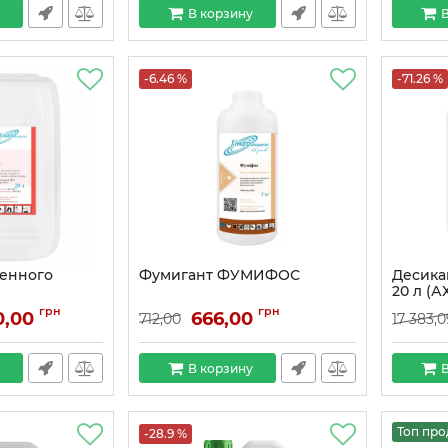
В корзину
В
-6.46 %
-71.26 %
венного
Фумигант ФУМИФОС
Десика
20 л (А
грн
грн
0,00
666,00
712,00
17 383,0
В корзину
В
Топ пр
-28.9 %