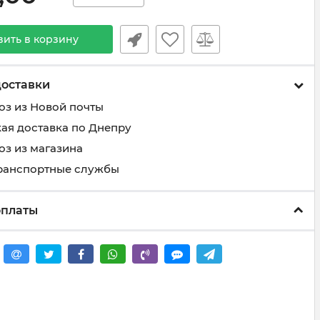
вить в корзину
доставки
з из Новой почты
ая доставка по Днепру
з из магазина
транспортные службы
оплаты