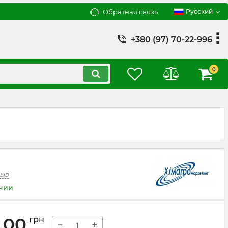
Обратная связь
Русский
+380 (97) 70-22-996
0
зыв
ичии
,00
грн
−
+