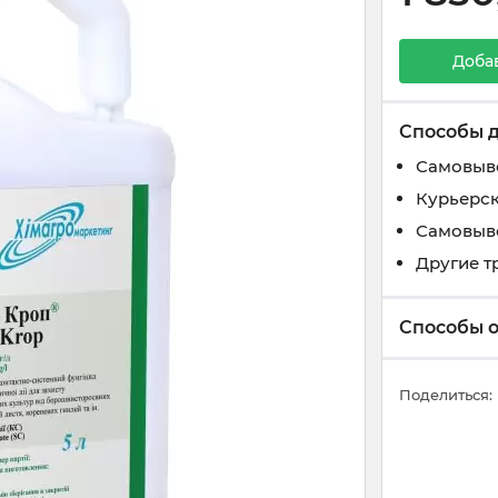
Доба
Способы 
Самовыво
Курьерск
Самовыво
Другие 
Способы 
Поделиться: