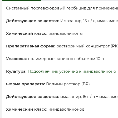
Системный послевсходовый гербицид для применения 
Действующее вещество:
Имазапир, 15 г / л, имазамокс,
Химический класс:
имидазолиноны
Препаративная форма:
растворимый концентрат (РК
Упаковка:
полимерные канистры объемом 10 л
Культура:
Подсолнечник устойчив к имидазолиноно
Форма препарата:
Водный раствор (ВР)
Действующее вещество:
имазапир, 15 г / л + имазамокс
Химический класс:
имидазолинонов