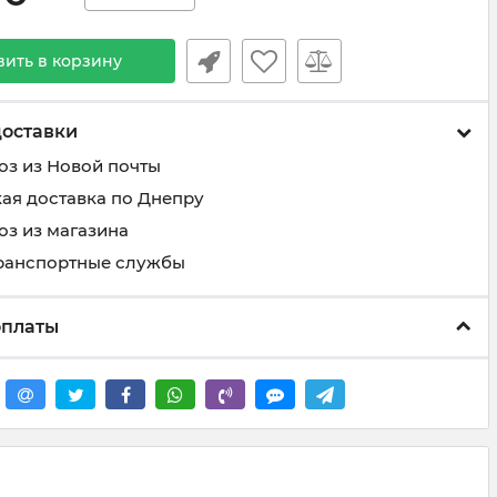
вить в корзину
доставки
з из Новой почты
ая доставка по Днепру
з из магазина
транспортные службы
оплаты