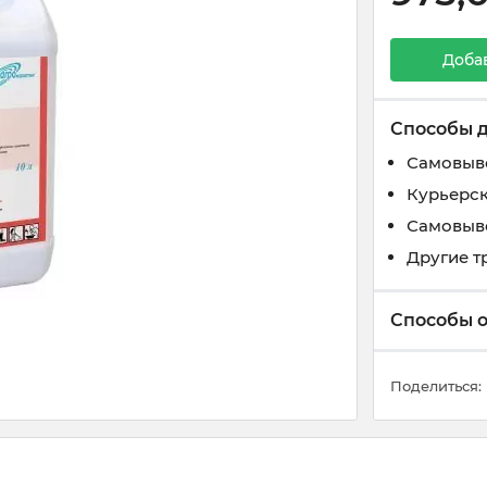
Доба
Способы 
Самовыво
Курьерск
Самовыво
Другие 
Способы 
Поделиться: