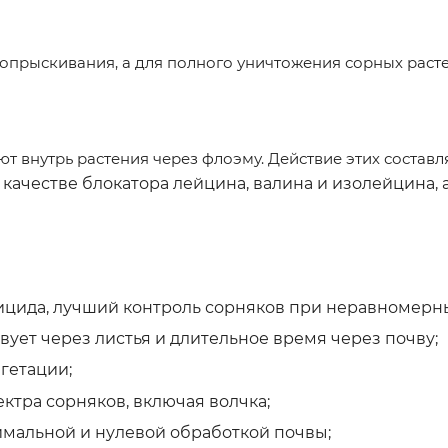
опрыскивания, а для полного уничтожения сорных растен
т внутрь растения через флоэму. Действие этих состав
 качестве блокатора лейцина, валина и изолейцина,
цида, лучший контроль сорняков при неравномерны
ствует через листья и длительное время через почву;
гетации;
ктра сорняков, включая волчка;
имальной и нулевой обработкой почвы;